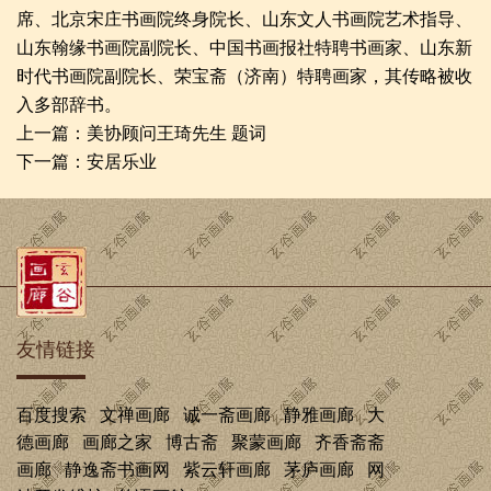
席、北京宋庄书画院终身院长、山东文人书画院艺术指导、
山东翰缘书画院副院长、中国书画报社特聘书画家、山东新
时代书画院副院长、荣宝斋（济南）特聘画家，其传略被收
入多部辞书。
上一篇：
美协顾问王琦先生 题词
下一篇：
安居乐业
友情链接
百度搜索
文禅画廊
诚一斋画廊
静雅画廊
大
德画廊
画廊之家
博古斋
聚蒙画廊
齐香斋斋
画廊
静逸斋书画网
紫云轩画廊
茅庐画廊
网