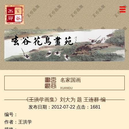
网站主页
画廊简介
名家国画
近期新作
名家书法
名家国画
画廊动态
XUANGU
荣誉证书
《王洪学画集》刘大为 题 王连群 编
访客留言
发布日期：2012-07-22 点击：
1681
编号：
友情链接
作者：王洪学
联系我们