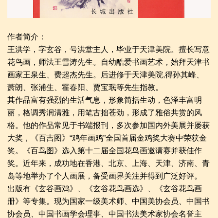
作者简介：
王洪学，字玄谷，号洪堂主人，毕业于天津美院。擅长写意
花鸟画，师法王雪涛先生。自幼酷爱书画艺术，始拜天津书
画家王泉生、费超杰先生。后进修于天津美院,得孙其峰、
萧朗、张浦生、霍春阳、贾宝珉等先生指教。
其作品富有强烈的生活气息，形象简括生动，色泽丰富明
丽，格调秀润清雅，用笔古拙苍劲，形成了雅俗共赏的风
格。他的作品常见于书端报刊，多次参加国内外美展并屡获
大奖，《百吉图》“鸡年画鸡”全国首届金鸡奖大赛中荣获金
奖。《百鸟图》选入第十二届全国花鸟画邀请赛并获佳作
奖。近年来，成功地在香港、北京、上海、天津、济南、青
岛等地举办了个人画展，备受画界关注并得到广泛好评。
出版有《玄谷画鸡》、《玄谷花鸟画选》、《玄谷花鸟画
册》等专集。现为国家一级美术师、中国美协会员、中国书
协会员、中国书画学会理事、中国书法美术家协会名誉主