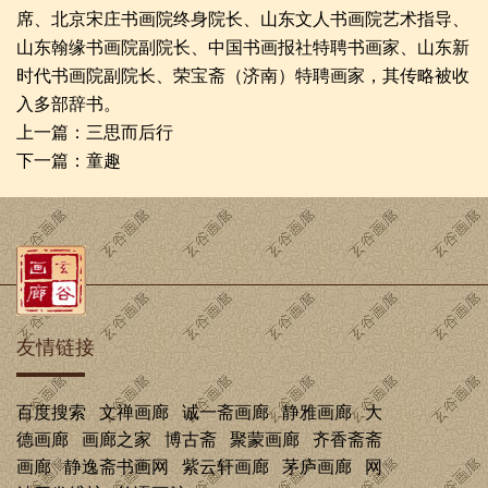
席、北京宋庄书画院终身院长、山东文人书画院艺术指导、
山东翰缘书画院副院长、中国书画报社特聘书画家、山东新
时代书画院副院长、荣宝斋（济南）特聘画家，其传略被收
入多部辞书。
上一篇：
三思而后行
下一篇：
童趣
友情链接
百度搜索
文禅画廊
诚一斋画廊
静雅画廊
大
德画廊
画廊之家
博古斋
聚蒙画廊
齐香斋斋
画廊
静逸斋书画网
紫云轩画廊
茅庐画廊
网