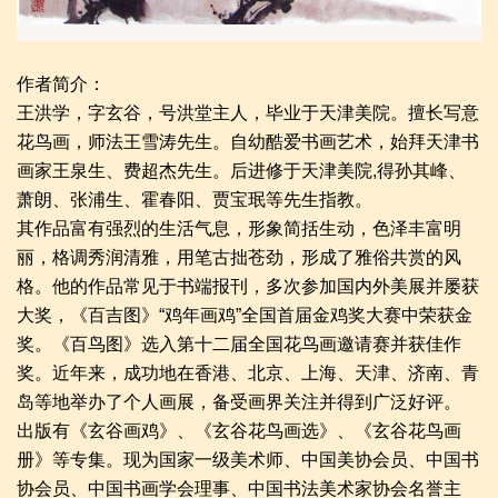
作者简介：
王洪学，字玄谷，号洪堂主人，毕业于天津美院。擅长写意
花鸟画，师法王雪涛先生。自幼酷爱书画艺术，始拜天津书
画家王泉生、费超杰先生。后进修于天津美院,得孙其峰、
萧朗、张浦生、霍春阳、贾宝珉等先生指教。
其作品富有强烈的生活气息，形象简括生动，色泽丰富明
丽，格调秀润清雅，用笔古拙苍劲，形成了雅俗共赏的风
格。他的作品常见于书端报刊，多次参加国内外美展并屡获
大奖，《百吉图》“鸡年画鸡”全国首届金鸡奖大赛中荣获金
奖。《百鸟图》选入第十二届全国花鸟画邀请赛并获佳作
奖。近年来，成功地在香港、北京、上海、天津、济南、青
岛等地举办了个人画展，备受画界关注并得到广泛好评。
出版有《玄谷画鸡》、《玄谷花鸟画选》、《玄谷花鸟画
册》等专集。现为国家一级美术师、中国美协会员、中国书
协会员、中国书画学会理事、中国书法美术家协会名誉主