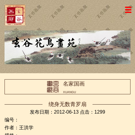
网站主页
画廊简介
名家国画
近期新作
名家书法
名家国画
画廊动态
XUANGU
荣誉证书
绕身无数青罗扇
访客留言
发布日期：2012-06-13 点击：
1299
编号：
友情链接
作者：王洪学
联系我们