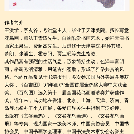
作者简介：
王洪学，字玄谷，号洪堂主人，毕业于天津美院。擅长写意
花鸟画，师法王雪涛先生。自幼酷爱书画艺术，始拜天津书
画家王泉生、费超杰先生。后进修于天津美院,得孙其峰、
萧朗、张浦生、霍春阳、贾宝珉等先生指教。
其作品富有强烈的生活气息，形象简括生动，色泽丰富明
丽，格调秀润清雅，用笔古拙苍劲，形成了雅俗共赏的风
格。他的作品常见于书端报刊，多次参加国内外美展并屡获
大奖，《百吉图》“鸡年画鸡”全国首届金鸡奖大赛中荣获金
奖。《百鸟图》选入第十二届全国花鸟画邀请赛并获佳作
奖。近年来，成功地在香港、北京、上海、天津、济南、青
岛等地举办了个人画展，备受画界关注并得到广泛好评。
出版有《玄谷画鸡》、《玄谷花鸟画选》、《玄谷花鸟画
册》等专集。现为国家一级美术师、中国美协会员、中国书
协会员、中国书画学会理事、中国书法美术家协会名誉主