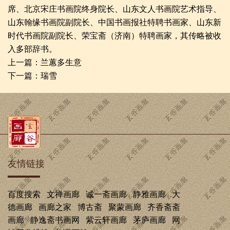
席、北京宋庄书画院终身院长、山东文人书画院艺术指导、
山东翰缘书画院副院长、中国书画报社特聘书画家、山东新
时代书画院副院长、荣宝斋（济南）特聘画家，其传略被收
入多部辞书。
上一篇：
兰蕙多生意
下一篇：
瑞雪
友情链接
百度搜索
文禅画廊
诚一斋画廊
静雅画廊
大
德画廊
画廊之家
博古斋
聚蒙画廊
齐香斋斋
画廊
静逸斋书画网
紫云轩画廊
茅庐画廊
网