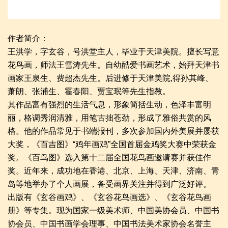
作者简介：
王洪学，字玄谷，号洪堂主人，毕业于天津美院。擅长写意
花鸟画，师法王雪涛先生。自幼酷爱书画艺术，始拜天津书
画家王泉生、费超杰先生。后进修于天津美院,得孙其峰、
萧朗、张浦生、霍春阳、贾宝珉等先生指教。
其作品富有强烈的生活气息，形象简括生动，色泽丰富明
丽，格调秀润清雅，用笔古拙苍劲，形成了雅俗共赏的风
格。他的作品常见于书端报刊，多次参加国内外美展并屡获
大奖，《百吉图》“鸡年画鸡”全国首届金鸡奖大赛中荣获金
奖。《百鸟图》选入第十二届全国花鸟画邀请赛并获佳作
奖。近年来，成功地在香港、北京、上海、天津、济南、青
岛等地举办了个人画展，备受画界关注并得到广泛好评。
出版有《玄谷画鸡》、《玄谷花鸟画选》、《玄谷花鸟画
册》等专集。现为国家一级美术师、中国美协会员、中国书
协会员、中国书画学会理事、中国书法美术家协会名誉主