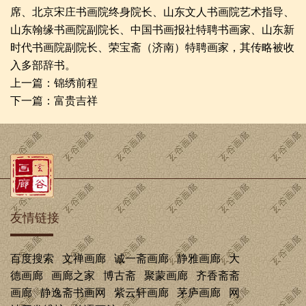
席、北京宋庄书画院终身院长、山东文人书画院艺术指导、
山东翰缘书画院副院长、中国书画报社特聘书画家、山东新
时代书画院副院长、荣宝斋（济南）特聘画家，其传略被收
入多部辞书。
上一篇：
锦绣前程
下一篇：
富贵吉祥
友情链接
百度搜索
文禅画廊
诚一斋画廊
静雅画廊
大
德画廊
画廊之家
博古斋
聚蒙画廊
齐香斋斋
画廊
静逸斋书画网
紫云轩画廊
茅庐画廊
网