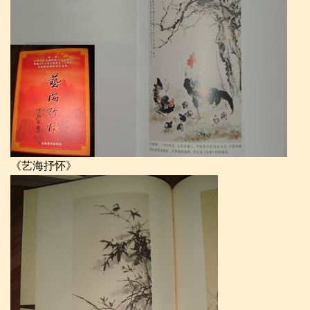
《艺海抒怀》