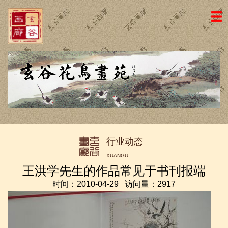
网站主页
画廊简介
名家国画
近期新作
名家书法
行业动态
画廊动态
XUANGU
荣誉证书
王洪学先生的作品常见于书刊报端
时间：2010-04-29 访问量：2917
访客留言
友情链接
联系我们