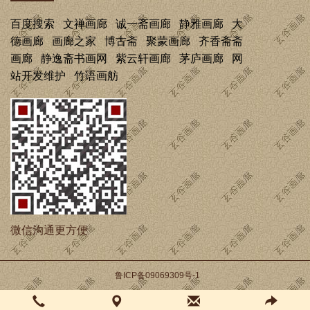
百度搜索
文禅画廊
诚一斋画廊
静雅画廊
大
德画廊
画廊之家
博古斋
聚蒙画廊
齐香斋斋
画廊
静逸斋书画网
紫云轩画廊
茅庐画廊
网
站开发维护
竹语画舫
微信沟通更方便
鲁ICP备09069309号-1