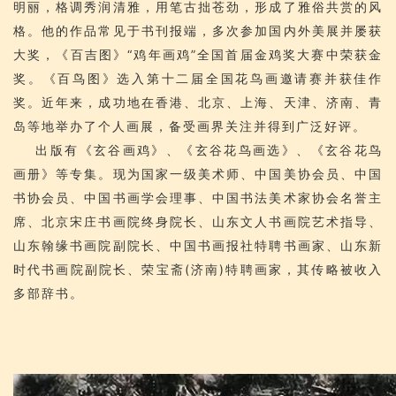
明丽，格调秀润清雅，用笔古拙苍劲，形成了雅俗共赏的风
格。他的作品常见于书刊报端，多次参加国内外美展并屡获
大奖，《百吉图》“鸡年画鸡”全国首届金鸡奖大赛中荣获金
奖。《百鸟图》选入第十二届全国花鸟画邀请赛并获佳作
奖。近年来，成功地在香港、北京、上海、天津、济南、青
岛等地举办了个人画展，备受画界关注并得到广泛好评。
出版有《玄谷画鸡》、《玄谷花鸟画选》、《玄谷花鸟
画册》等专集。现为国家一级美术师、中国美协会员、中国
书协会员、中国书画学会理事、中国书法美术家协会名誉主
席、北京宋庄书画院终身院长、山东文人书画院艺术指导、
山东翰缘书画院副院长、中国书画报社特聘书画家、山东新
时代书画院副院长、荣宝斋(济南)特聘画家，其传略被收入
多部辞书。