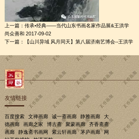
上一篇：
传承•经典——当代山东书画名家作品展&王洪学
尚众善和 2017-09-02
下一篇：
【山川异域 风月同天】第八届济南艺博会--王洪学
友情链接
百度搜索
文禅画廊
诚一斋画廊
静雅画廊
大
德画廊
画廊之家
博古斋
聚蒙画廊
齐香斋斋
画廊
静逸斋书画网
紫云轩画廊
茅庐画廊
网