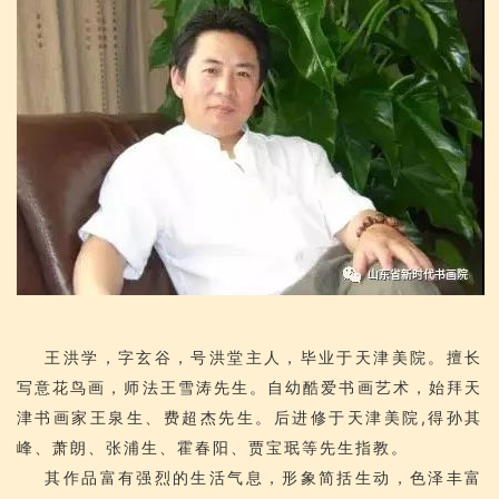
王洪学，字玄谷，号洪堂主人，毕业于天津美院。擅长
写意花鸟画，师法王雪涛先生。自幼酷爱书画艺术，始拜天
津书画家王泉生、费超杰先生。后进修于天津美院,得孙其
峰、萧朗、张浦生、霍春阳、贾宝珉等先生指教。
其作品富有强烈的生活气息，形象简括生动，色泽丰富